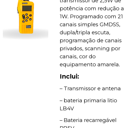
transmissor de 2,5W de 
potência com redução a 
1W. Programado com 21 
canais simples GMDSS, 
dupla/tripla escuta, 
programação de canais 
privados, scanning por 
canais, cor do 
equipamento amarela.
I
nclui:
– Transmissor e antena 
– bateria primaria litio 
LB4V
– Bateria recarregável 