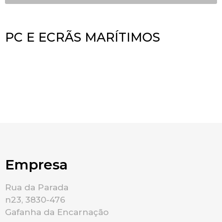
PC E ECRÃS MARÍTIMOS
Empresa
Rua da Parada
n23, 3830-476
Gafanha da Encarnação