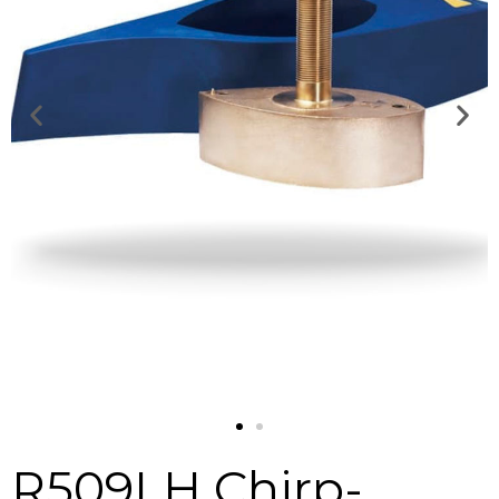
R509LH Chirp-