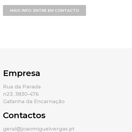
MAIS INFO. ENTRE EM CONTACTO
Empresa
Rua da Parada
n23, 3830-476
Gafanha da Encarnação
Contactos
geral@joaomiguelvergas.pt