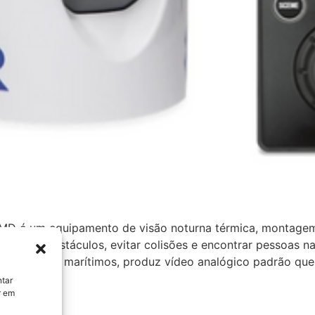
D é um equipamento de visão noturna térmica, montagem 
-se de obstáculos, evitar colisões e encontrar pessoas na 
quipamentos marítimos, produz vídeo analógico padrão que
ntar
r em