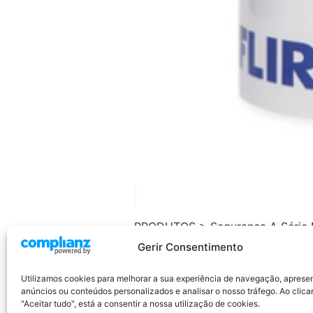
PRODUTOS > Segurança A Série M
o capitão da embarcação a desviar
Gerir Consentimento
interligação a maior parte dos e
[…]
Utilizamos cookies para melhorar a sua experiência de navegação, aprese
anúncios ou conteúdos personalizados e analisar o nosso tráfego. Ao clica
"Aceitar tudo", está a consentir a nossa utilização de cookies.