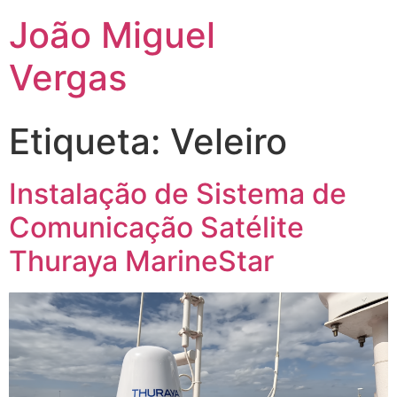
João Miguel
Vergas
Etiqueta:
Veleiro
Instalação de Sistema de
Comunicação Satélite
Thuraya MarineStar