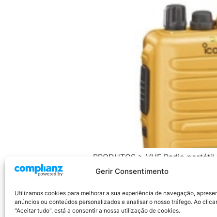
PRODUTOS > VHF Radio portátil d
após a compra. Foi concebido p
Gerir Consentimento
sobreviver e funcionar em condiç
certificação […]
Utilizamos cookies para melhorar a sua experiência de navegação, aprese
anúncios ou conteúdos personalizados e analisar o nosso tráfego. Ao clica
"Aceitar tudo", está a consentir a nossa utilização de cookies.