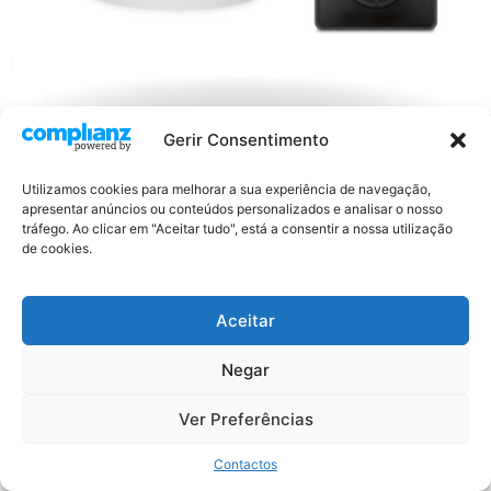
PRODUTOS > Segurança A Série MD é um equipamento
Gerir Consentimento
de visão noturna térmica, montagem fixa e compacto
permite ajudar o capitão da embarcação a desviar-se
Utilizamos cookies para melhorar a sua experiência de navegação,
apresentar anúncios ou conteúdos personalizados e analisar o nosso
de obstáculos, evitar colisões e encontrar pessoas na
tráfego. Ao clicar em "Aceitar tudo", está a consentir a nossa utilização
água. Instalação simples e fácil interligação a maior
de cookies.
parte dos equipamentos marítimos, produz vídeo
analógico padrão que pode ser exibido em qualquer […]
Aceitar
All rights reserved
Negar
Ver Preferências
Contactos