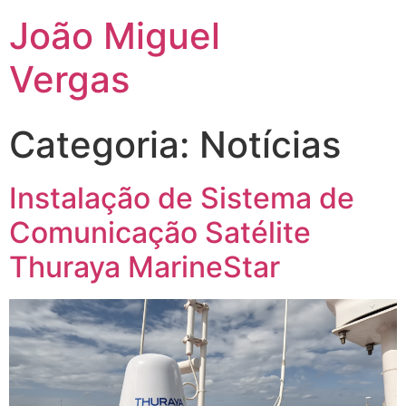
João Miguel
Vergas
Categoria:
Notícias
Instalação de Sistema de
Comunicação Satélite
Thuraya MarineStar